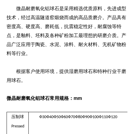
微晶耐磨氧化铝球石是采用精选优质原料，先进成型
技术，经过高温隧道窑煅烧而成的高品质磨介。产品具有
密度高、硬度高、磨耗低，抗震稳定性好，耐腐蚀等特
点，是釉料、坯料及各种矿粉加工最理想的研磨介质。产
品广泛应用于陶瓷、水泥、涂料、耐火材料、无机矿物粉
料等行业。
根据客户使用环境，提供湿磨用球石和特种行业干磨
用球石。
微晶耐磨氧化铝球石常用规格：mm
压制球
Φ
Φ
Φ
Φ
Φ
Φ
Φ
Φ
Φ
Φ
30
40
50
60
70
80
90
100
110
120
Pressed