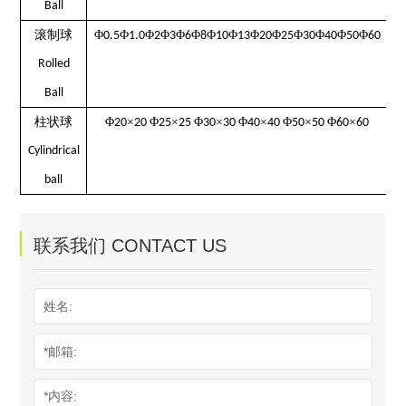
Ball
滚制球
Φ
Φ
Φ
Φ
Φ
Φ
Φ
Φ
Φ
Φ
Φ
Φ
Φ
Φ
0.5
1.0
2
3
6
8
10
13
20
25
30
40
5
0
6
0
Rolled
Ball
柱状球
Φ
×
Φ
×
Φ
×
Φ
×
Φ
×
Φ
×
20
20
25
25
30
30
40
40
50
50
60
60
Cylindrical
ball
联系我们 CONTACT US